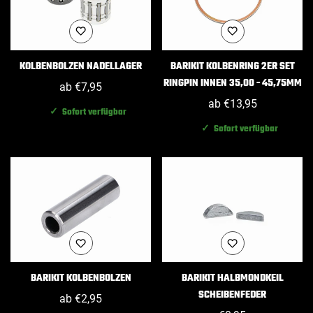
KOLBENBOLZEN NADELLAGER
BARIKIT KOLBENRING 2ER SET
RINGPIN INNEN 35,00 - 45,75MM
Regulärer
ab €7,95
Preis
Regulärer
ab €13,95
✓ Sofort verfügbar
Preis
✓ Sofort verfügbar
BARIKIT KOLBENBOLZEN
BARIKIT HALBMONDKEIL
SCHEIBENFEDER
Regulärer
ab €2,95