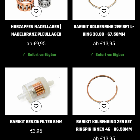
HUBZAPFEN NADELLAGER |
BARIKIT KOLBENRING 2ER SET L-
NADELKRANZ PLEULLAGER
RING 38,00 - 67,50MM
Regulärer
ab €9,95
Regulärer
ab €13,95
Preis
Preis
✓ Sofort verfügbar
✓ Sofort verfügbar
BARIKIT BENZINFILTER 6MM
BARIKIT KOLBENRING 2ER SET
RINGPIN INNEN 46 - 86,50MM
Regulärer
€3,95
Preis
Regulärer
ab €13,95