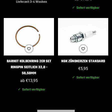
Lieferzeit 3-4 Wochen
Preis
✓ Sofort verfügbar
BARIKIT KOLBENRING 2ER SET
NGK ZÜNDKERZEN STANDARD
RINGPIN SEITLICH 32,0 -
Regulärer
€5,95
50,50MM
Preis
✓ Sofort verfügbar
Regulärer
ab €13,95
Preis
✓ Sofort verfügbar