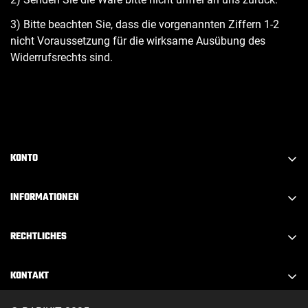
3) Bitte beachten Sie, dass die vorgenannten Ziffern 1-2
nicht Voraussetzung für die wirksame Ausübung des
Widerrufsrechts sind.
KONTO
Konto erstellen
INFORMATIONEN
Anmelden
FAQ
Abmelden
RECHTLICHES
Über Barikit
Mein Konto
Impressum
Kontakt
KONTAKT
Mein Warenkorb
Datenschutz
Downloads
info@barikit.de
Meine Adressen