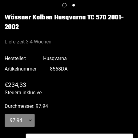
Wössner Kolben Husqvarna TC 570 2001-
2002
Lieferzeit 3-4 Wochen
Hersteller:
Husqvarna
Artikelnummer:
8568DA
Regulärer
€234,33
Preis
Steuern inklusive.
Durchmesser:
97.94