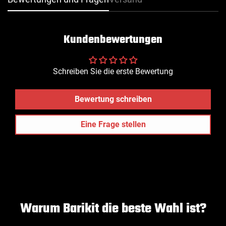
Kundenbewertungen
Confirm your age
Schreiben Sie die erste Bewertung
Are you 18 years old or older?
Bewertung schreiben
Eine Frage stellen
NO, I'M NOT
YES, I AM
Warum Barikit die beste Wahl ist?