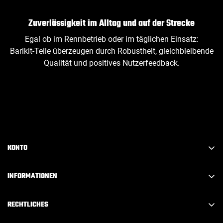
Zuverlässigkeit im Alltag und auf der Strecke
Egal ob im Rennbetrieb oder im täglichen Einsatz:
Barikit‑Teile überzeugen durch Robustheit, gleichbleibende
Qualität und positives Nutzerfeedback.
KONTO
Konto erstellen
INFORMATIONEN
Anmelden
FAQ
Abmelden
RECHTLICHES
Über Barikit
Mein Konto